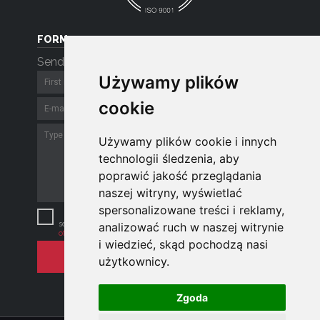
FORM
Send a message
Używamy plików
Używamy plików
cookie
cookie
Używamy plików cookie i innych
Używamy plików cookie i innych
technologii śledzenia, aby
technologii śledzenia, aby
poprawić jakość przeglądania
poprawić jakość przeglądania
naszej witryny, wyświetlać
naszej witryny, wyświetlać
spersonalizowane treści i reklamy,
spersonalizowane treści i reklamy,
We respect your privacy. By
sending an email, you agree to
the policy
analizować ruch w naszej witrynie
analizować ruch w naszej witrynie
of the company
.
i wiedzieć, skąd pochodzą nasi
i wiedzieć, skąd pochodzą nasi
użytkownicy.
użytkownicy.
Zgoda
Zgoda