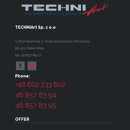
TECHNIArt Sp. z o.o
ul.Rumiankowa 2
,
Nowa Bukówka k.Warszawy
96-321
Żabia Wola
fax. 46 857-89-17
Phone:
+48 602 733 602
46 857 83 94
46 857 83 95
OFFER