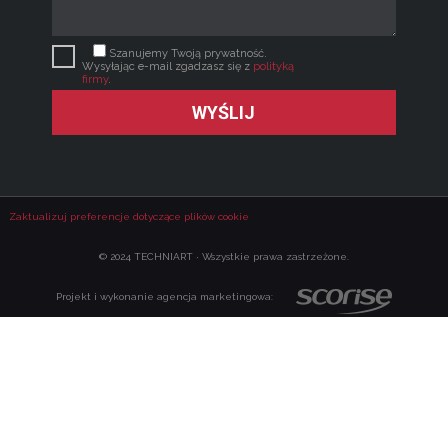
Szanujemy Twoją prywatność.
Wysyłając e-mail zgadzasz się z
polityką
firmy
.
Zaktualizuj preferencje dotyczące plików cookie
© 2024 TECHNIART · Wszystkie prawa zastrzeżone.
Projekt i wykonanie agencja marketingowa: