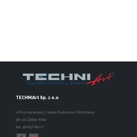
TECHNIArt Sp. z o.o
ul.Rumiankowa 2
,
Nowa Bukówka k.Warszawy
96-321
Żabia Wola
fax. 46 857-89-17