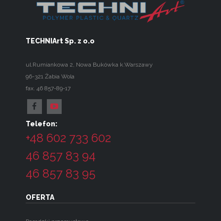
TECHNIArt Sp. z o.o
ul.Rumiankowa 2
,
Nowa Bukówka k.Warszawy
96-321
Żabia Wola
fax. 46 857-89-17
Telefon:
+48 602 733 602
46 857 83 94
46 857 83 95
OFERTA