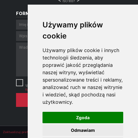
FORMULARZ
Używamy plików
Używamy plików
cookie
cookie
Używamy plików cookie i innych
Używamy plików cookie i innych
technologii śledzenia, aby
technologii śledzenia, aby
poprawić jakość przeglądania
poprawić jakość przeglądania
naszej witryny, wyświetlać
naszej witryny, wyświetlać
spersonalizowane treści i reklamy,
spersonalizowane treści i reklamy,
Szanujemy Twoją prywatność.
Wysyłając e-mail zgadzasz się z
polityką
analizować ruch w naszej witrynie
analizować ruch w naszej witrynie
firmy
.
i wiedzieć, skąd pochodzą nasi
i wiedzieć, skąd pochodzą nasi
użytkownicy.
użytkownicy.
Zgoda
Zgoda
Odmawiam
Odmawiam
Zaktualizuj preferencje dotyczące plików cookie