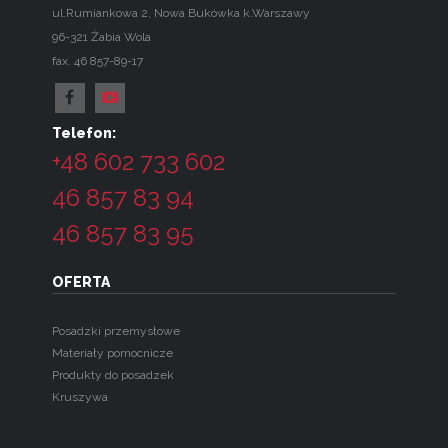
ul.Rumiankowa 2
,
Nowa Bukówka k.Warszawy
96-321
Żabia Wola
fax. 46 857-89-17
Telefon:
+48 602 733 602
46 857 83 94
46 857 83 95
OFERTA
Posadzki przemysłowe
Materiały pomocnicze
Produkty do posadzek
Kruszywa