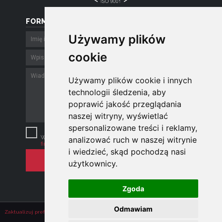
FORMULARZ
Używamy plików
Używamy plików
cookie
cookie
Używamy plików cookie i innych
Używamy plików cookie i innych
technologii śledzenia, aby
technologii śledzenia, aby
poprawić jakość przeglądania
poprawić jakość przeglądania
naszej witryny, wyświetlać
naszej witryny, wyświetlać
spersonalizowane treści i reklamy,
spersonalizowane treści i reklamy,
Szanujemy Twoją prywatność.
Wysyłając e-mail zgadzasz się z
polityką
analizować ruch w naszej witrynie
analizować ruch w naszej witrynie
firmy
.
i wiedzieć, skąd pochodzą nasi
i wiedzieć, skąd pochodzą nasi
użytkownicy.
użytkownicy.
Zgoda
Zgoda
Odmawiam
Odmawiam
Zaktualizuj preferencje dotyczące plików cookie