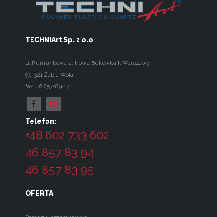
TECHNIArt Sp. z o.o
ul.Rumiankowa 2
,
Nowa Bukówka k.Warszawy
96-321
Żabia Wola
fax. 46 857-89-17
Telefon:
+48 602 733 602
46 857 83 94
46 857 83 95
OFERTA