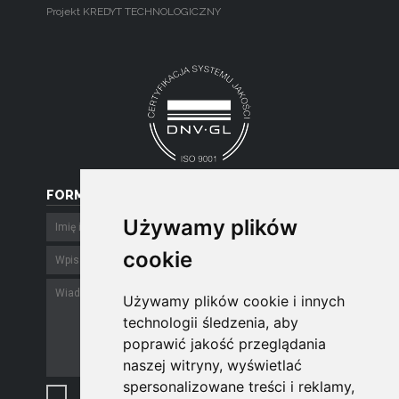
Projekt KREDYT TECHNOLOGICZNY
FORMULARZ
Używamy plików
Używamy plików
cookie
cookie
Używamy plików cookie i innych
Używamy plików cookie i innych
technologii śledzenia, aby
technologii śledzenia, aby
poprawić jakość przeglądania
poprawić jakość przeglądania
naszej witryny, wyświetlać
naszej witryny, wyświetlać
spersonalizowane treści i reklamy,
spersonalizowane treści i reklamy,
Szanujemy Twoją prywatność.