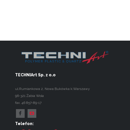
TECHNIArt Sp. z o.o
ul.Rumiankowa 2
,
Nowa Bukówka k.Warszawy
96-321
Żabia Wola
fax. 46 857-89-17
Telefon: