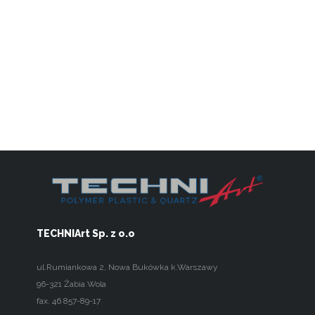
TECHNIArt Sp. z o.o
ul.Rumiankowa 2
,
Nowa Bukówka k.Warszawy
96-321
Żabia Wola
fax. 46 857-89-17