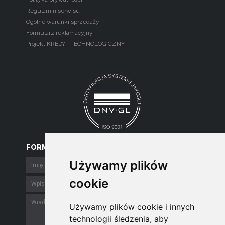
Regulamin serwisu
Ogólne warunki sprzedaży
Formularz reklamacyjny
Projekt KREDYT TECHNOLOGICZNY
FORMULARZ
Używamy plików
Używamy plików
cookie
cookie
Używamy plików cookie i innych
Używamy plików cookie i innych
technologii śledzenia, aby
technologii śledzenia, aby