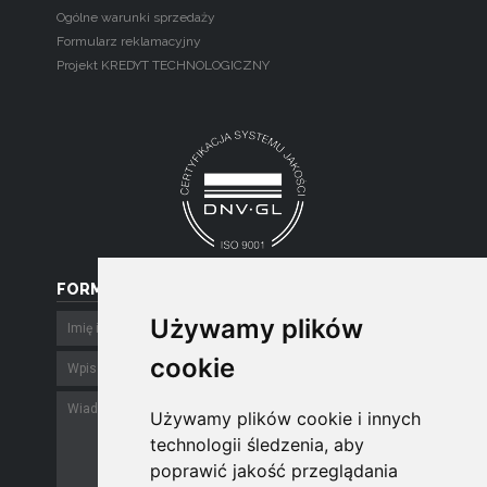
Ogólne warunki sprzedaży
Formularz reklamacyjny
Projekt KREDYT TECHNOLOGICZNY
FORMULARZ
Używamy plików
Używamy plików
cookie
cookie
Używamy plików cookie i innych
Używamy plików cookie i innych
technologii śledzenia, aby
technologii śledzenia, aby
poprawić jakość przeglądania
poprawić jakość przeglądania