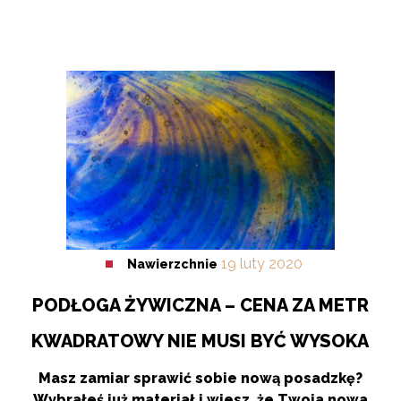
19
luty
2020
Nawierzchnie
PODŁOGA ŻYWICZNA – CENA ZA METR
KWADRATOWY NIE MUSI BYĆ WYSOKA
Masz zamiar sprawić sobie nową posadzkę?
Wybrałeś już materiał i wiesz, że Twoja nowa