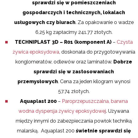
sprawdzi się w pomieszczeniach
gospodarczych i technicznych, lokalach
usługowych czy biurach
. Za opakowanie o wadze
6,25 kg zapłacimy 241.77 złotych.
TECHNIPLAST 3D – R01 (komponent A)
–
Czysta
żywica epoksydowa
, doskonała do przygotowywania
konglomeratów, odlewów oraz laminatów.
Dobrze
sprawdzi się w zastosowaniach
przemysłowych
. Cena za jeden kilogram wynosi
57.74 złotych.
Aquaplast 200
–
Paroprzepuszczalna, barwna
wodna dyspersja żywicy epoksydowej
. Używana
między innymi do zabezpieczania powłok techniką
malarską. Aquaplast 200
świetnie sprawdzi się