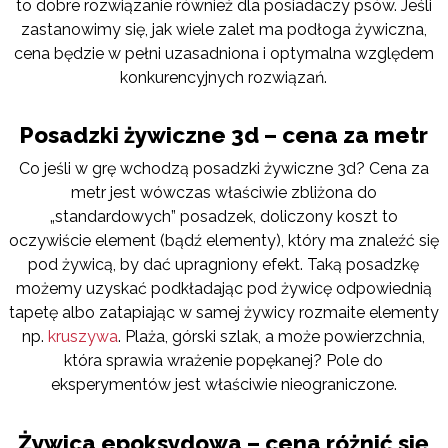
to dobre rozwiązanie również dla posiadaczy psów. Jeśli
zastanowimy się, jak wiele zalet ma podłoga żywiczna,
cena będzie w pełni uzasadniona i optymalna względem
konkurencyjnych rozwiązań.
Posadzki żywiczne 3d – cena za metr
Co jeśli w grę wchodzą posadzki żywiczne 3d? Cena za
metr jest wówczas właściwie zbliżona do
„standardowych” posadzek, doliczony koszt to
oczywiście element (bądź elementy), który ma znaleźć się
pod żywicą, by dać upragniony efekt. Taką posadzkę
możemy uzyskać podkładając pod żywicę odpowiednią
tapetę albo zatapiając w samej żywicy rozmaite elementy
np.
kruszywa
. Plaża, górski szlak, a może powierzchnia,
która sprawia wrażenie popękanej? Pole do
eksperymentów jest właściwie nieograniczone.
Żywica epoksydowa – cena różnić się