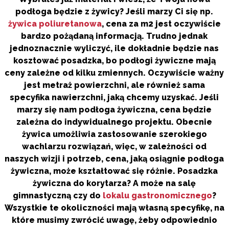
podłoga będzie z żywicy? Jeśli marzy Ci się np.
żywica poliuretanowa
, cena za m2 jest oczywiście
bardzo pożądaną informacją. Trudno jednak
jednoznacznie wyliczyć, ile dokładnie będzie nas
kosztować posadzka, bo podłogi żywiczne mają
ceny zależne od kilku zmiennych. Oczywiście ważny
jest metraż powierzchni, ale również sama
specyfika nawierzchni, jaką chcemy uzyskać. Jeśli
marzy się nam podłoga żywiczna, cena będzie
zależna do indywidualnego projektu. Obecnie
żywica umożliwia zastosowanie szerokiego
wachlarzu rozwiązań, więc, w zależności od
naszych wizji i potrzeb, cena, jaką osiągnie podłoga
żywiczna, może kształtować się różnie. Posadzka
żywiczna do korytarza? A może na salę
gimnastyczną czy do
lokalu gastronomicznego
?
Wszystkie te okoliczności mają własną specyfikę, na
które musimy zwrócić uwagę, żeby odpowiednio