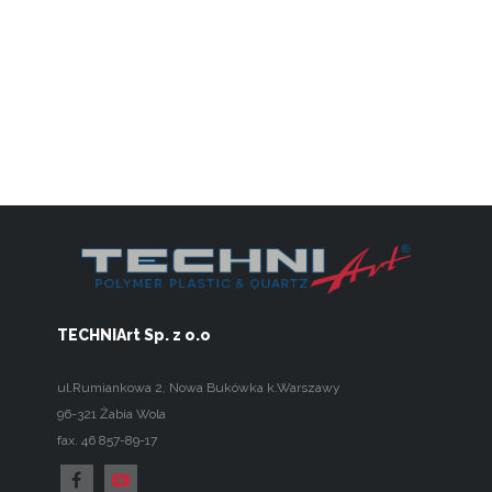
TECHNIArt Sp. z o.o
ul.Rumiankowa 2
,
Nowa Bukówka k.Warszawy
96-321
Żabia Wola
fax. 46 857-89-17