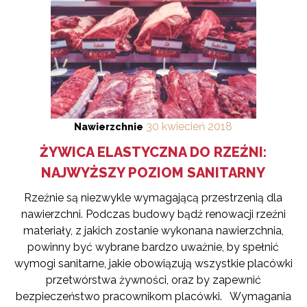
30
kwiecień
2018
Nawierzchnie
ŻYWICA ELASTYCZNA DO RZEŹNI:
NAJWYŻSZY POZIOM SANITARNY
Rzeźnie są niezwykle wymagającą przestrzenią dla
nawierzchni. Podczas budowy bądź renowacji rzeźni
materiały, z jakich zostanie wykonana nawierzchnia,
powinny być wybrane bardzo uważnie, by spełnić
wymogi sanitarne, jakie obowiązują wszystkie placówki
przetwórstwa żywności, oraz by zapewnić
bezpieczeństwo pracownikom placówki. Wymagania