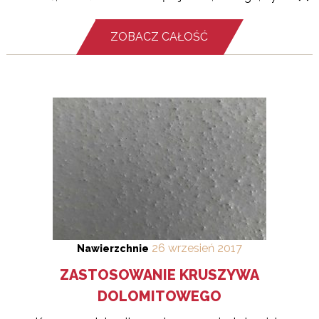
ZOBACZ CAŁOŚĆ
26
wrzesień
2017
Nawierzchnie
ZASTOSOWANIE KRUSZYWA
DOLOMITOWEGO