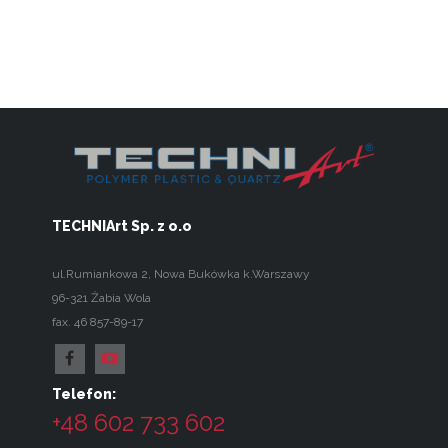
TECHNIArt Sp. z o.o
ul.Rumiankowa 2
,
Nowa Bukówka k.Warszawy
96-321
Żabia Wola
fax. 46 857-89-17
Telefon:
+48 602 733 602