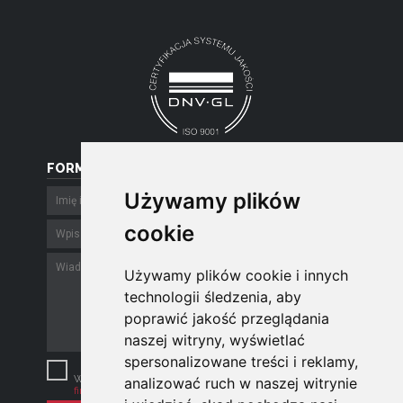
FORMULARZ
Używamy plików
Używamy plików
cookie
cookie
Używamy plików cookie i innych
Używamy plików cookie i innych
technologii śledzenia, aby
technologii śledzenia, aby
poprawić jakość przeglądania
poprawić jakość przeglądania
naszej witryny, wyświetlać
naszej witryny, wyświetlać
spersonalizowane treści i reklamy,
spersonalizowane treści i reklamy,
Szanujemy Twoją prywatność.
Wysyłając e-mail zgadzasz się z
polityką
analizować ruch w naszej witrynie
analizować ruch w naszej witrynie
firmy
.