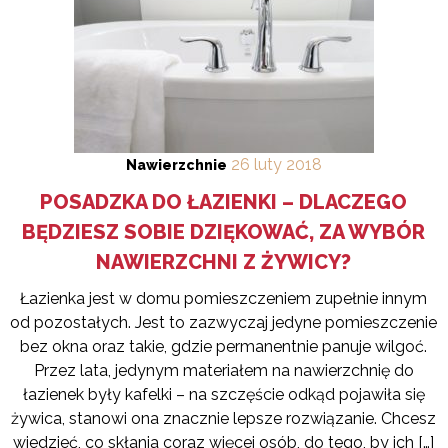
26
luty
2018
Nawierzchnie
POSADZKA DO ŁAZIENKI – DLACZEGO
BĘDZIESZ SOBIE DZIĘKOWAĆ, ZA WYBÓR
NAWIERZCHNI Z ŻYWICY?
Łazienka jest w domu pomieszczeniem zupełnie innym
od pozostałych. Jest to zazwyczaj jedyne pomieszczenie
bez okna oraz takie, gdzie permanentnie panuje wilgoć.
Przez lata, jedynym materiałem na nawierzchnię do
łazienek były kafelki – na szczęście odkąd pojawiła się
żywica, stanowi ona znacznie lepsze rozwiązanie. Chcesz
wiedzieć, co skłania coraz więcej osób, do tego, by ich […]