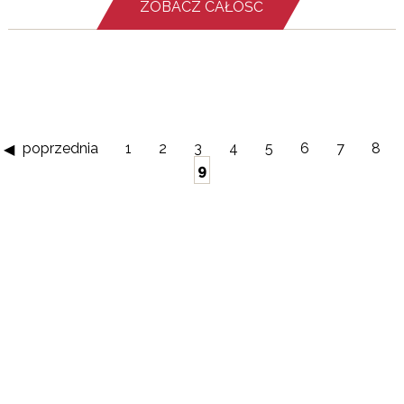
ZOBACZ CAŁOŚĆ
poprzednia
1
2
3
4
5
6
7
8
9