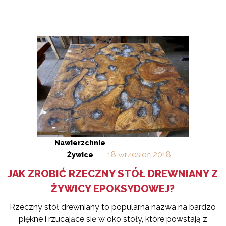
Nawierzchnie
18
wrzesień
2018
Żywice
JAK ZROBIĆ RZECZNY STÓŁ DREWNIANY Z
ŻYWICY EPOKSYDOWEJ?
Rzeczny stół drewniany to popularna nazwa na bardzo
piękne i rzucające się w oko stoły, które powstają z