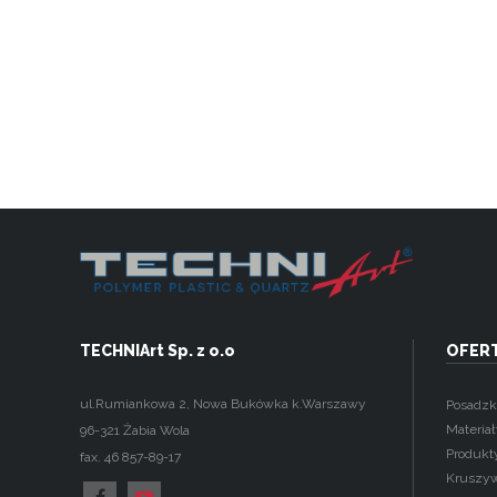
TECHNIArt Sp. z o.o
OFER
ul.Rumiankowa 2
,
Nowa Bukówka k.Warszawy
Posadzk
Materia
96-321
Żabia Wola
Produkt
fax. 46 857-89-17
Kruszy