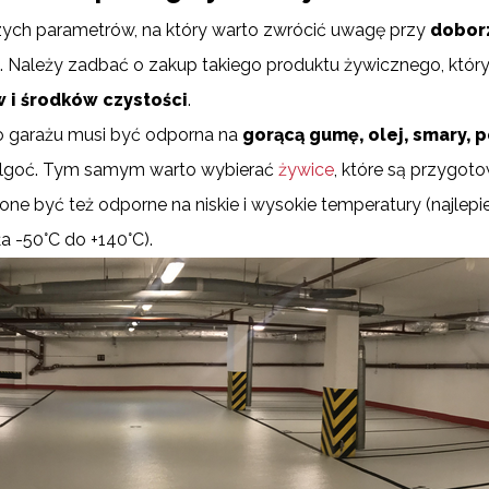
zych parametrów, na który warto zwrócić uwagę przy
dobor
 Należy zadbać o zakup takiego produktu żywicznego, któr
 i środków czystości
.
 garażu musi być odporna na
gorącą gumę, olej, smary, 
ilgoć. Tym samym warto wybierać
żywice
, które są przygo
e być też odporne na niskie i wysokie temperatury (najlepi
ła -50°C do +140°C).