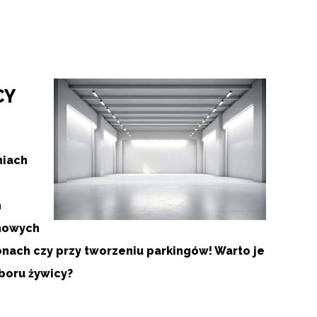
CY
niach
h
anowych
onach czy przy tworzeniu parkingów! Warto je
oboru żywicy?