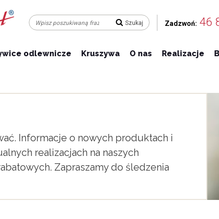
46 
Zadzwoń:
ywice odlewnicze
Kruszywa
O nas
Realizacje
B
wać. Informacje o nowych produktach i
alnych realizacjach na naszych
 rabatowych. Zapraszamy do śledzenia