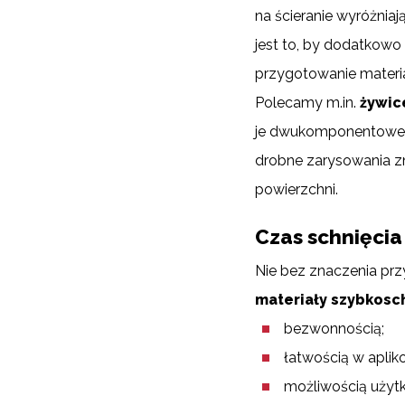
na ścieranie wyróżniaj
jest to, by dodatkow
przygotowanie materi
Polecamy m.in.
żywic
je dwukomponentowe, 
drobne zarysowania zn
powierzchni.
Czas schnięcia
Nie bez znaczenia prz
materiały szybkos
bezwonnością;
łatwością w aplik
możliwością użytk