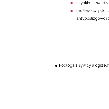
szybkim utwardzan
możliwością stos
antypoślizgowośc
Podłoga z żywicy a ogrze