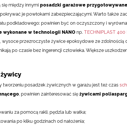
ą się między innymi
posadzki garażowe przygotowywane
o pokrywać je powłokami zabezpieczającymi. Warto także za
ału podkładowego: powinien być on oczyszczony i wyrównan
e wykonane w technologii NANO
np.
TECHNIPLAST 400
wysoce przezroczyste żywice epoksydowe ze zdolnością do
ikają po czasie bez ingerencji człowieka. Większe uszkodz
 żywicy
y tworzeniu posadzek żywicznych w garażu jest też czas
sch
chnącego
, powinien zainteresować się
żywicami poliaspar
owaniu za pomocą rakli, pędzla lub wałka;
owania po kilku godzinach od nałożenia;