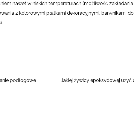
iem nawet w niskich temperaturach (możliwość zakładania n
owania z kolorowymi płatkami dekoracyjnymi, barwnikami d
i.
wanie podłogowe
Jakiej żywicy epoksydowej użyć 