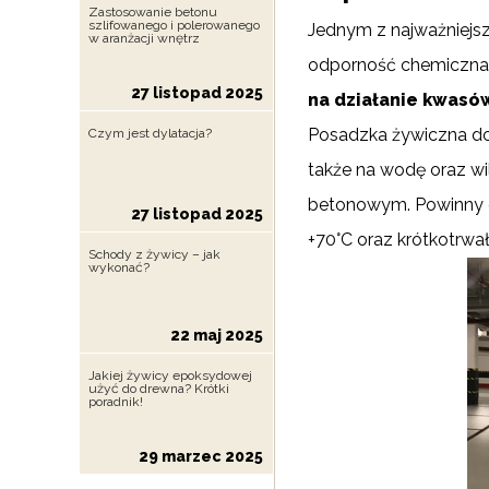
Zastosowanie betonu
szlifowanego i polerowanego
Jednym z najważniejs
w aranżacji wnętrz
odporność chemiczna.
27 listopad 2025
na działanie kwasów
Posadzka żywiczna do
Czym jest dylatacja?
także na wodę oraz w
betonowym. Powinny on
27 listopad 2025
+70°C oraz krótkotrwa
Schody z żywicy – jak
wykonać?
22 maj 2025
Jakiej żywicy epoksydowej
użyć do drewna? Krótki
poradnik!
29 marzec 2025