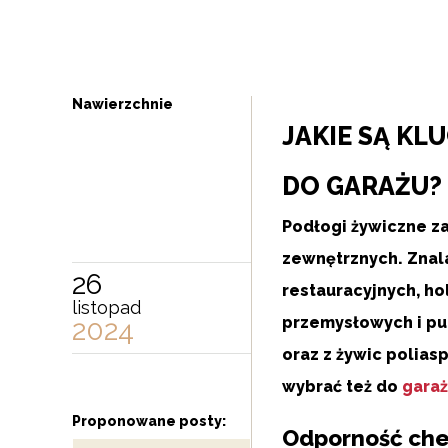
Nawierzchnie
JAKIE SĄ K
DO GARAŻU?
Podłogi żywiczne za
zewnętrznych. Znal
26
restauracyjnych, ho
listopad
przemysłowych i pu
2024
oraz z żywic polias
wybrać też do
gara
Proponowane posty:
Odporność che