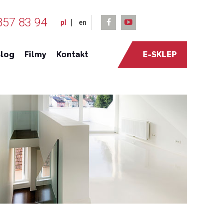
857 83 94
pl
en
log
Filmy
Kontakt
E-SKLEP