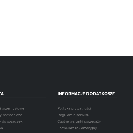
TA
INFORMACJE DODATKOWE
i przemysłowe
Polityka prywatności
ły pomocnicze
Regulamin serwisu
y do posadzek
Ogólne warunki sprzedaży
wa
Formularz reklamacyjny