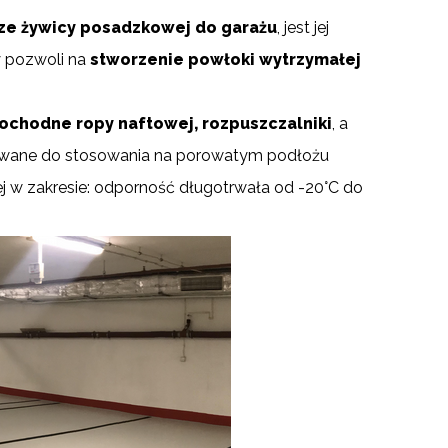
ze żywicy posadzkowej do garażu
, jest jej
y pozwoli na
stworzenie powłoki wytrzymałej
pochodne ropy naftowej, rozpuszczalniki
, a
towane do stosowania na porowatym podłożu
ej w zakresie: odporność długotrwała od -20°C do