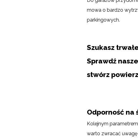
Do garażów przydomow
mowa o bardzo wytrzy
parkingowych.
Szukasz trwałe
Sprawdź nasze
stwórz powier
Odporność na ś
Kolejnym parametrem 
warto zwracać uwagę 