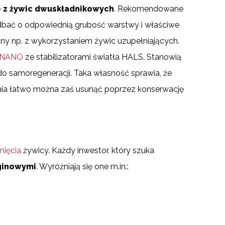
 z żywic dwuskładnikowych
. Rekomendowane
dbać o odpowiednią grubość warstwy i właściwe
y np. z wykorzystaniem żywic uzupełniających.
 NANO
ze stabilizatorami światła HALS. Stanowią
 samoregeneracji. Taka własność sprawia, że
enia łatwo można zaś usunąć poprzez konserwację
nięcia
żywicy. Każdy inwestor, który szuka
ginowymi
. Wyróżniają się one m.in.: