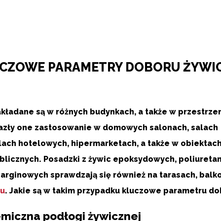
LUCZOWE PARAMETRY DOBORU ŻYWI
kładane są w różnych budynkach, a także w przestrze
azły one zastosowanie w domowych salonach, salach
lach hotelowych, hipermarketach, a także w obiektac
blicznych. Posadzki z żywic epoksydowych, poliuret
parginowych sprawdzają się również na tarasach, balk
żu
. Jakie są w takim przypadku kluczowe parametru d
miczna podłogi żywicznej