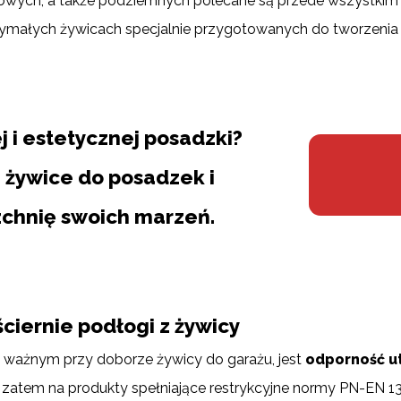
ych, a także podziemnych polecane są przede wszystkim 
małych żywicach specjalnie przygotowanych do tworzenia 
j i estetycznej posadzki?
 żywice do posadzek i
zchnię swoich marzeń.
ciernie podłogi z żywicy
ważnym przy doborze żywicy do garażu, jest
odporność ut
zatem na produkty spełniające restrykcyjne normy PN-EN 1