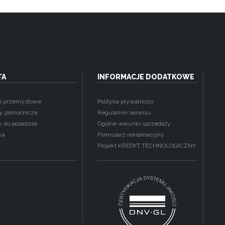
TA
INFORMACJE DODATKOWE
i przemysłowe
Polityka prywatności
ły pomocnicze
Regulamin serwisu
y do posadzek
Ogólne warunki sprzedaży
wa
Formularz reklamacyjny
Projekt KREDYT TECHNOLOGICZNY