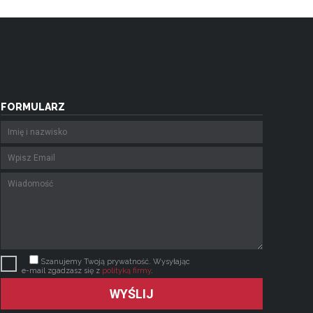
FORMULARZ
Szanujemy Twoją prywatność. Wysyłając
e-mail zgadzasz się z
polityką firmy
.