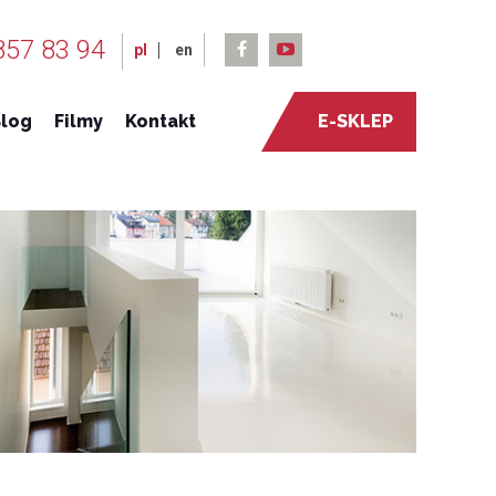
857 83 94
pl
en
log
Filmy
Kontakt
E-SKLEP