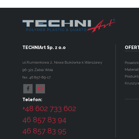
TECHNIArt Sp. z o.o
OFER
ul.Rumiankowa 2
,
Nowa Bukówka k.Warszawy
Posadzk
Materia
96-321
Żabia Wola
Produkt
fax. 46 857-89-17
Kruszy
Telefon:
+48 602 733 602
46 857 83 94
46 857 83 95