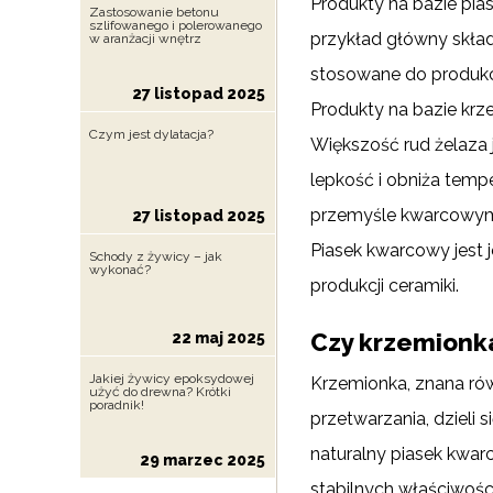
Produkty na bazie pi
Zastosowanie betonu
szlifowanego i polerowanego
przykład główny składn
w aranżacji wnętrz
stosowane do produkc
27 listopad 2025
Produkty na bazie krz
Czym jest dylatacja?
Większość rud żelaza
lepkość i obniża tempe
przemyśle kwarcowym w
27 listopad 2025
Piasek kwarcowy jest
Schody z żywicy – jak
wykonać?
produkcji ceramiki.
Czy krzemionka
22 maj 2025
Jakiej żywicy epoksydowej
Krzemionka, znana rów
użyć do drewna? Krótki
poradnik!
przetwarzania, dzieli 
naturalny piasek kwa
29 marzec 2025
stabilnych właściwoś