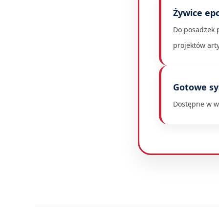
Żywice ep
Do posadzek 
projektów art
Gotowe s
Dostępne w wi