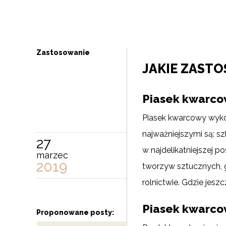
Zastosowanie
JAKIE ZAST
Piasek kwarc
Piasek kwarcowy wykor
najważniejszymi są: s
27
w najdelikatniejszej p
marzec
2019
tworzyw sztucznych, g
rolnictwie. Gdzie jesz
Piasek kwarco
Proponowane posty: