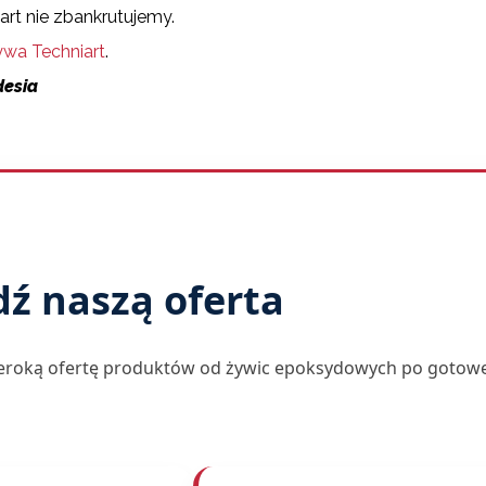
iart nie zbankrutujemy.
ywa Techniart
.
desia
ź naszą oferta
zeroką ofertę produktów od żywic epoksydowych po gotow