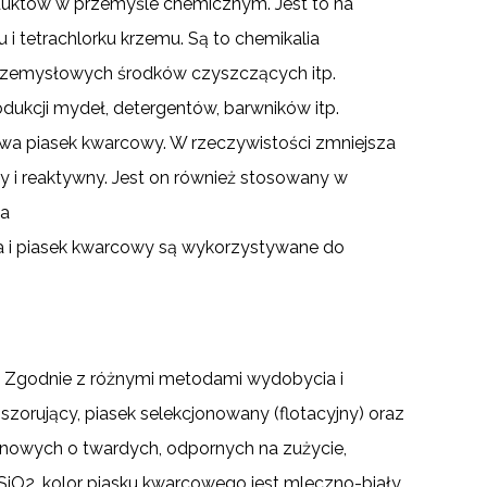
duktów w przemyśle chemicznym. Jest to na
 i tetrachlorku krzemu. Są to chemikalia
przemysłowych środków czyszczących itp.
dukcji mydeł, detergentów, barwników itp.
wa piasek kwarcowy. W rzeczywistości zmniejsza
jny i reaktywny. Jest on również stosowany w
na
a i piasek kwarcowy są wykorzystywane do
h. Zgodnie z różnymi metodami wydobycia i
 szorujący, piasek selekcjonowany (flotacyjny) oraz
anowych o twardych, odpornych na zużycie,
iO2, kolor piasku kwarcowego jest mleczno-biały