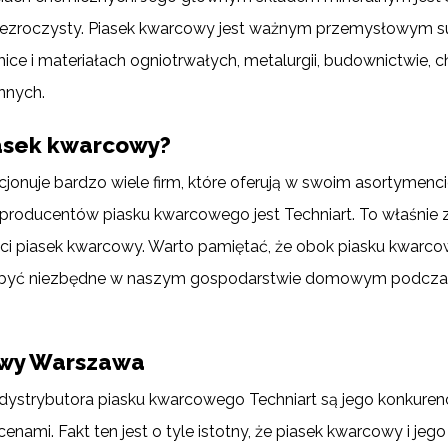
rzezroczysty. Piasek kwarcowy jest ważnym przemysłowym
mice i materiałach ogniotrwałych, metalurgii, budownictwie,
nnych.
iasek kwarcowy?
cjonuje bardzo wiele firm, które oferują w swoim asortymenc
 producentów piasku kwarcowego jest Techniart. To właśnie z
ci piasek kwarcowy. Warto pamiętać, że obok piasku kwarcowe
ą być niezbędne w naszym gospodarstwie domowym podczas
owy Warszawa
strybutora piasku kwarcowego Techniart są jego konkurency
enami. Fakt ten jest o tyle istotny, że piasek kwarcowy i j