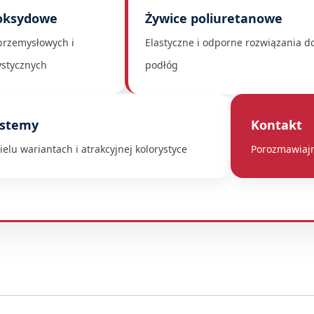
oksydowe
Żywice poliuretanowe
przemysłowych i
Elastyczne i odporne rozwiązania d
TECH
ystycznych
podłóg
ystemy
Kontakt
elu wariantach i atrakcyjnej kolorystyce
Porozmawiaj