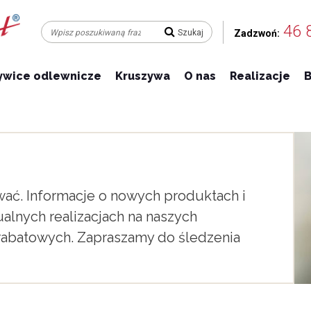
46 
Zadzwoń:
ywice odlewnicze
Kruszywa
O nas
Realizacje
B
wać. Informacje o nowych produktach i
alnych realizacjach na naszych
 rabatowych. Zapraszamy do śledzenia