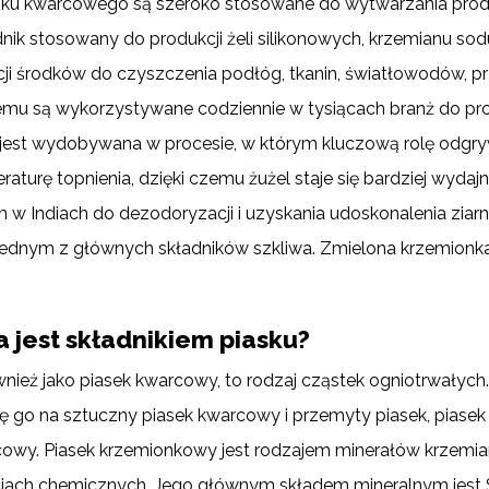
asku kwarcowego są szeroko stosowane do wytwarzania pro
ik stosowany do produkcji żeli silikonowych, krzemianu sodu
ji środków do czyszczenia podłóg, tkanin, światłowodów, 
emu są wykorzystywane codziennie w tysiącach branż do pro
 jest wydobywana w procesie, w którym kluczową rolę odgry
raturę topnienia, dzięki czemu żużel staje się bardziej wyda
 Indiach do dezodoryzacji i uzyskania udoskonalenia ziar
 jednym z głównych składników szkliwa. Zmielona krzemionk
 jest składnikiem piasku?
nież jako piasek kwarcowy, to rodzaj cząstek ogniotrwałyc
się go na sztuczny piasek kwarcowy i przemyty piasek, piasek
rcowy. Piasek krzemionkowy jest rodzajem minerałów krzemi
ciach chemicznych. Jego głównym składem mineralnym jest S