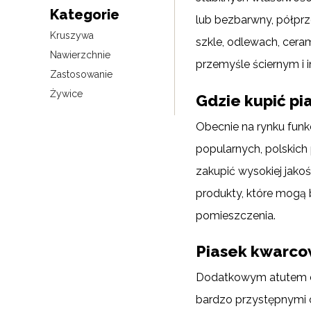
Kategorie
lub bezbarwny, półp
Kruszywa
szkle, odlewach, cera
Nawierzchnie
przemyśle ściernym i i
Zastosowanie
Żywice
Gdzie kupić p
Obecnie na rynku funk
popularnych, polskich
zakupić wysokiej jakoś
produkty, które mog
pomieszczenia.
Piasek kwarc
Dodatkowym atutem dy
bardzo przystępnymi c