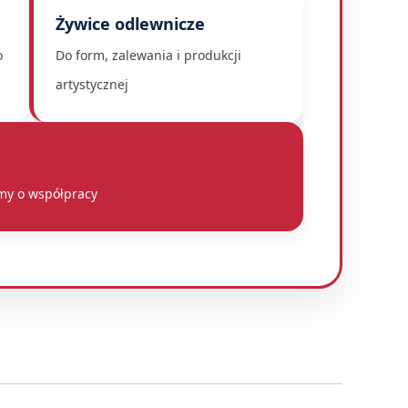
Żywice odlewnicze
o
Do form, zalewania i produkcji
NIART
artystycznej
my o współpracy