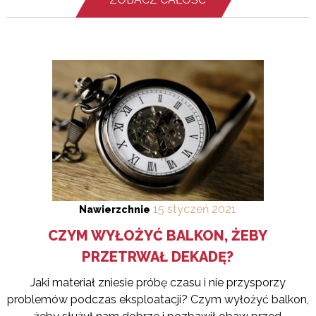
15
styczeń
2021
Nawierzchnie
CZYM WYŁOŻYĆ BALKON, ŻEBY
PRZETRWAŁ DEKADĘ?
Jaki materiał zniesie próbę czasu i nie przysporzy
problemów podczas eksploatacji? Czym wyłożyć balkon,