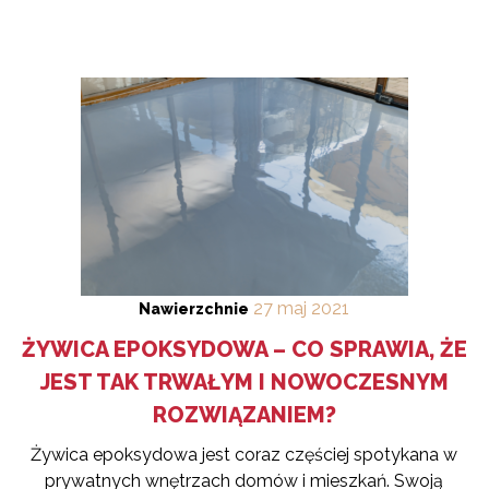
27
maj
2021
Nawierzchnie
ŻYWICA EPOKSYDOWA – CO SPRAWIA, ŻE
JEST TAK TRWAŁYM I NOWOCZESNYM
ROZWIĄZANIEM?
Żywica epoksydowa jest coraz częściej spotykana w
prywatnych wnętrzach domów i mieszkań. Swoją