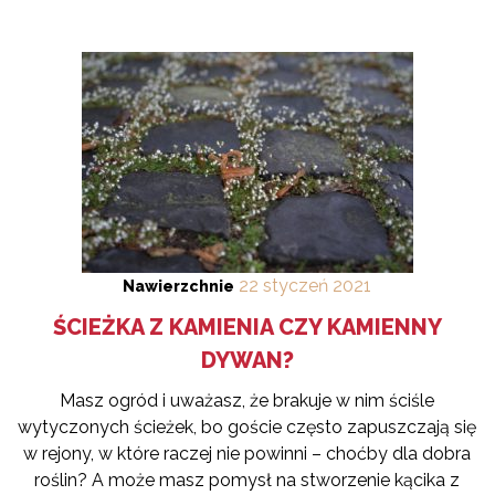
22
styczeń
2021
Nawierzchnie
ŚCIEŻKA Z KAMIENIA CZY KAMIENNY
DYWAN?
Masz ogród i uważasz, że brakuje w nim ściśle
wytyczonych ścieżek, bo goście często zapuszczają się
w rejony, w które raczej nie powinni – choćby dla dobra
roślin? A może masz pomysł na stworzenie kącika z