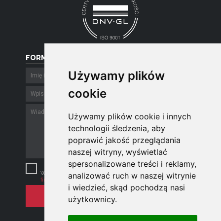
FORMULARZ
Używamy plików
Używamy plików
cookie
cookie
Używamy plików cookie i innych
Używamy plików cookie i innych
technologii śledzenia, aby
technologii śledzenia, aby
poprawić jakość przeglądania
poprawić jakość przeglądania
naszej witryny, wyświetlać
naszej witryny, wyświetlać
spersonalizowane treści i reklamy,
spersonalizowane treści i reklamy,
Szanujemy Twoją prywatność.
Wysyłając e-mail zgadzasz się z
polityką
analizować ruch w naszej witrynie
analizować ruch w naszej witrynie
firmy
.
i wiedzieć, skąd pochodzą nasi
i wiedzieć, skąd pochodzą nasi
użytkownicy.
użytkownicy.