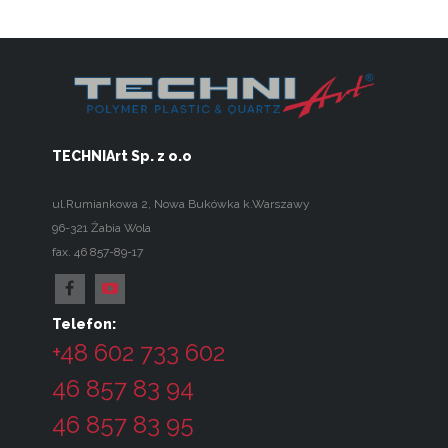
TECHNIArt Sp. z o.o
ul.Rumiankowa 2
,
Nowa Bukówka k.Warszawy
96-321
Żabia Wola
fax. 46 857-89-17
Telefon:
+48 602 733 602
46 857 83 94
46 857 83 95