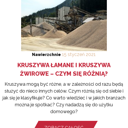
15
styczeń
2021
Nawierzchnie
KRUSZYWA ŁAMANE I KRUSZYWA
ŻWIROWE – CZYM SIĘ RÓŻNIĄ?
Kruszywa mogą być różne, a w zależności od razu będą
służyć do nieco innych celów. Czym różnią się od siebie i
jak się je klasyfikuje? Co warto wiedzieć i w jakich branżach
można je spotkać? Czy nadadzą się do użytku
domowego?
ZOBACZ CAŁOŚĆ