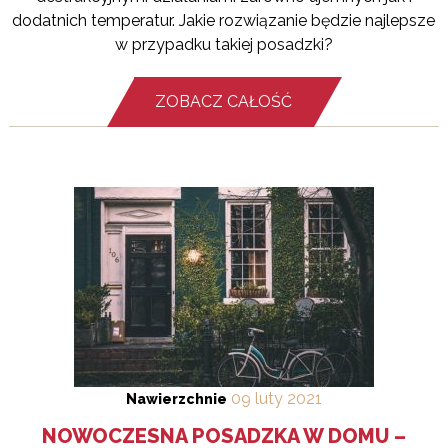
dodatnich temperatur. Jakie rozwiązanie będzie najlepsze
w przypadku takiej posadzki?
ZOBACZ CAŁOŚĆ
09
luty
2021
Nawierzchnie
NOWOCZESNA POSADZKA W DOMU –