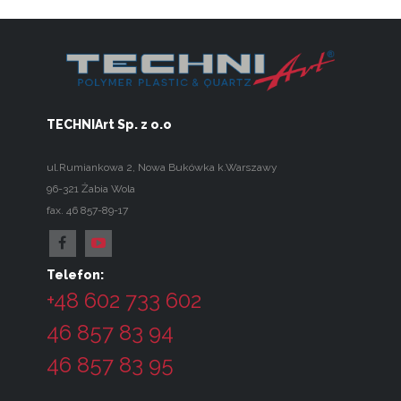
TECHNIArt Sp. z o.o
ul.Rumiankowa 2
,
Nowa Bukówka k.Warszawy
96-321
Żabia Wola
fax. 46 857-89-17
Telefon:
+48 602 733 602
46 857 83 94
46 857 83 95