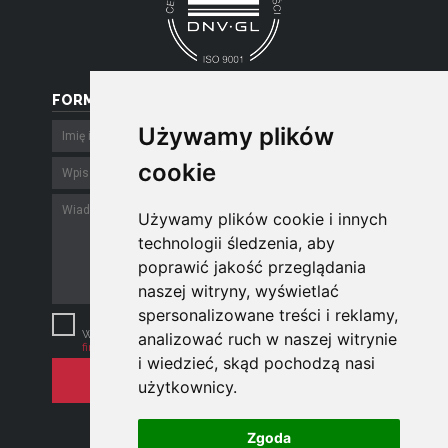
FORMULARZ
Używamy plików
Używamy plików
cookie
cookie
Używamy plików cookie i innych
Używamy plików cookie i innych
technologii śledzenia, aby
technologii śledzenia, aby
poprawić jakość przeglądania
poprawić jakość przeglądania
naszej witryny, wyświetlać
naszej witryny, wyświetlać
spersonalizowane treści i reklamy,
spersonalizowane treści i reklamy,
Szanujemy Twoją prywatność.
Wysyłając e-mail zgadzasz się z
polityką
analizować ruch w naszej witrynie
analizować ruch w naszej witrynie
firmy
.
i wiedzieć, skąd pochodzą nasi
i wiedzieć, skąd pochodzą nasi
użytkownicy.
użytkownicy.
Zgoda
Zgoda