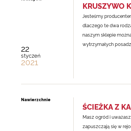
KRUSZYWO K
Jesteśmy producentem 
dlaczego te dwa rodza
naszym sklepie można
wytrzymałych posadzek
22
styczeń
2021
Nawierzchnie
ŚCIEŻKA Z K
Masz ogród i uważasz,
zapuszczają się w rejo