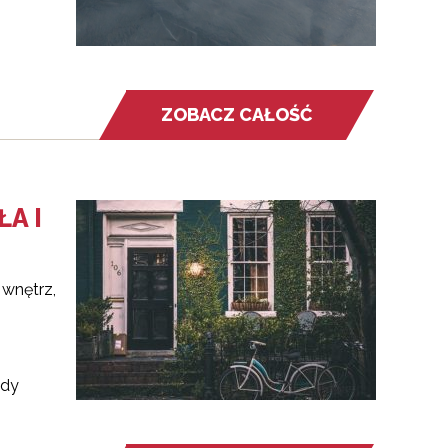
ZOBACZ CAŁOŚĆ
A I
 wnętrz,
edy