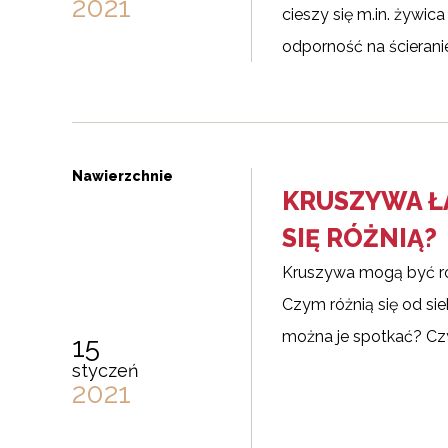
2021
cieszy się m.in. żywic
odporność na ścieranie,
Nawierzchnie
KRUSZYWA Ł
SIĘ RÓŻNIĄ?
Kruszywa mogą być róż
Czym różnią się od sieb
można je spotkać? C
15
styczeń
2021