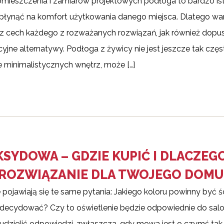
mieszczenia i zamiarów projektowych podłoga to bardzo is
wpłynąć na komfort użytkowania danego miejsca. Dlatego wa
z cech każdego z rozważanych rozwiązań, jak również dopu
uicyjne alternatywy. Podłoga z żywicy nie jest jeszcze tak częs
e minimalistycznych wnętrz, może […]
SYDOWA – GDZIE KUPIĆ I DLACZEG
ROZWIĄZANIE DLA TWOJEGO DOMU
pojawiają się te same pytania: Jakiego koloru powinny być ś
 zdecydować? Czy to oświetlenie będzie odpowiednie do sal
udzielić odpowiedzi, zwłaszcza, gdy mowa jest o czymś tak