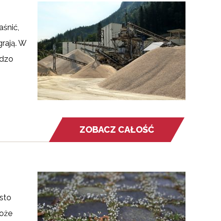
śnić,
rają. W
rdzo
ZOBACZ CAŁOŚĆ
sto
może