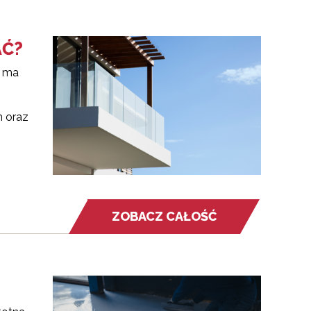
AĆ?
e ma
m oraz
ZOBACZ CAŁOŚĆ