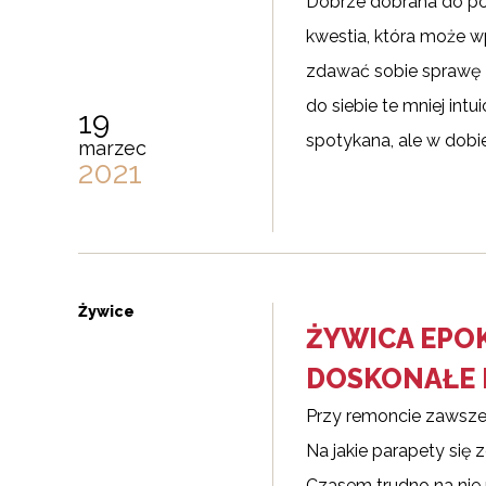
Dobrze dobrana do po
kwestia, która może 
zdawać sobie sprawę 
do siebie te mniej int
19
spotykana, ale w dobi
marzec
2021
Żywice
ŻYWICA EPOK
DOSKONAŁE 
Przy remoncie zawsze 
Na jakie parapety się
Czasem trudno na nie 