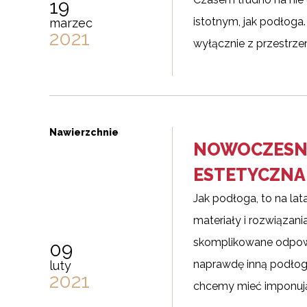
19
istotnym, jak podłoga
marzec
2021
wyłącznie z przestrzen
Nawierzchnie
NOWOCZESNA
ESTETYCZNA
Jak podłoga, to na lat
materiały i rozwiązani
skomplikowane odpowie
09
naprawdę inną podłogę
luty
2021
chcemy mieć imponują