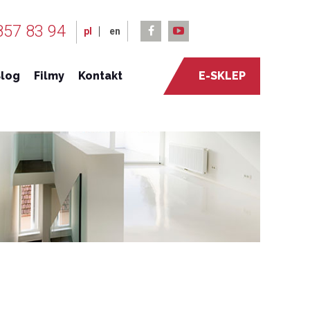
857 83 94
pl
en
log
Filmy
Kontakt
E-SKLEP