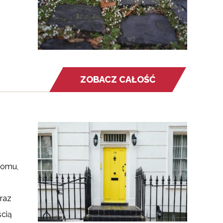
ZOBACZ CAŁOŚĆ
domu,
raz
ścią