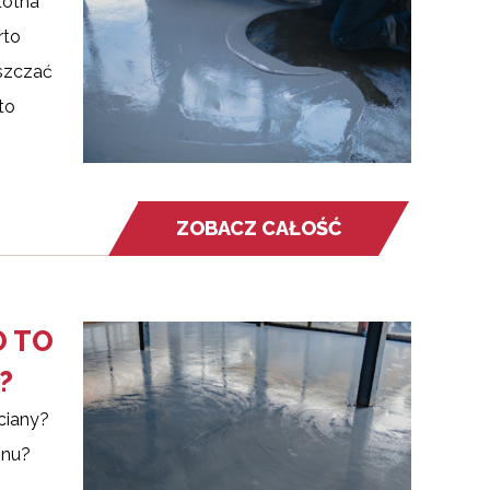
totna
rto
szczać
to
ZOBACZ CAŁOŚĆ
O TO
?
ciany?
onu?