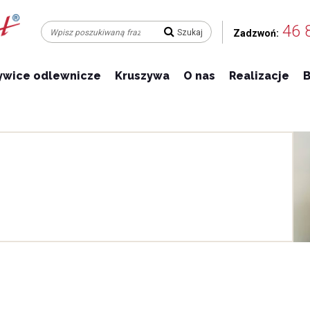
46 
Zadzwoń:
ywice odlewnicze
Kruszywa
O nas
Realizacje
B