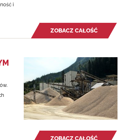
ność i
ZOBACZ CAŁOŚĆ
YM
lów.
ch
ZOBACZ CAŁOŚĆ